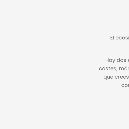
El ecos
Hay dos 
costes, már
que crees,
co