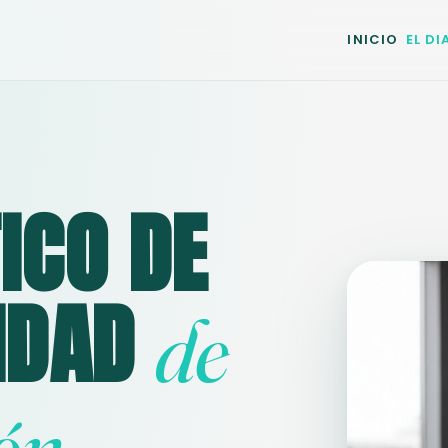
INICIO
EL D
ICO DE
IDAD
de
ón.