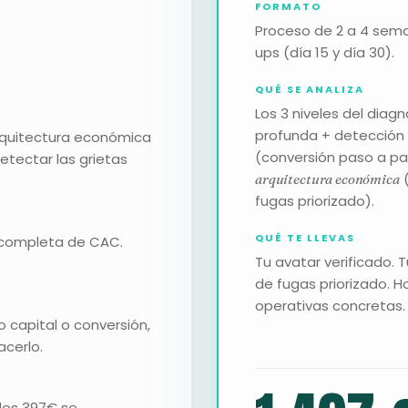
FORMATO
Proceso de 2 a 4 seman
ups (día 15 y día 30).
QUÉ SE ANALIZA
Los 3 niveles del diag
profunda + detección
arquitectura económica
(conversión paso a pa
detectar las grietas
(
arquitectura económica
fugas priorizado).
QUÉ TE LLEVAS
n completa de CAC.
Tu avatar verificado. 
de fugas priorizado. H
operativas concretas.
 capital o conversión,
acerlo.
 los 397€ se