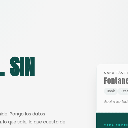
. SIN
CAPA TÁCT
Fontan
Hook
Cre
Aquí mira tod
ido. Pongo los datos
lo que sale, lo que cuesta de
CAPA PROF