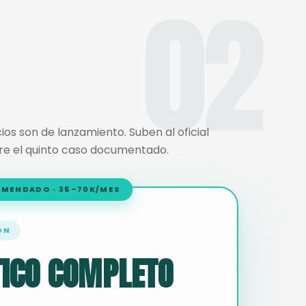
02
os son de lanzamiento. Suben al oficial
re el quinto caso documentado.
MENDADO · 35–70K/MES
ÓN
TICO COMPLETO