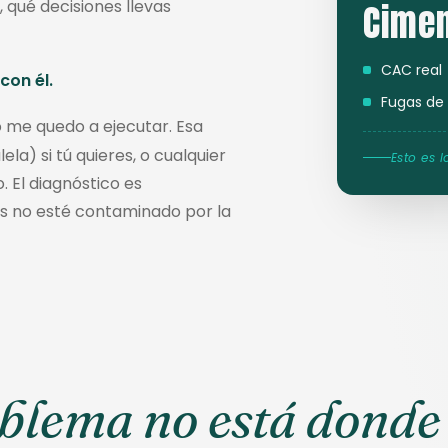
 qué decisiones llevas
Cime
CAC real
con él.
Fugas de 
o me quedo a ejecutar. Esa
la) si tú quieres, o cualquier
Esto es 
. El diagnóstico es
sis no esté contaminado por la
oblema no está donde 