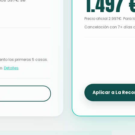
1.497 
Precio oficial 2.997€. Par
Cancelación con 7+ días a
nto los primeros 5 casos.
ro.
Detalles
.
Aplicar a La Rec