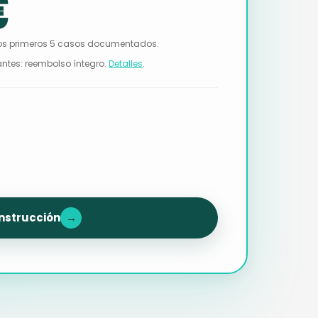
€
a los primeros 5 casos documentados.
ntes: reembolso íntegro.
Detalles
.
onstrucción
→