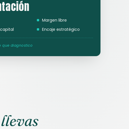
ntación
Margen libre
capital
Encaje estratégico
lo que diagnostico
llevas