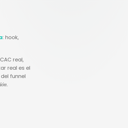
a
: hook,
CAC real,
ar real es el
 del funnel
.
ión