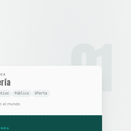
01
ICA
ería
ativo
Público
Oferta
o el mundo.
UNDA