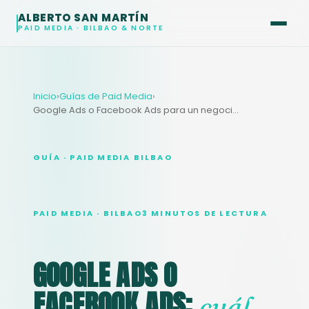
ALBERTO SAN MARTÍN
PAID MEDIA · BILBAO & NORTE
Inicio
›
Guías de Paid Media
›
Google Ads o Facebook Ads para un negocio en Bilbao
GUÍA · PAID MEDIA BILBAO
PAID MEDIA · BILBAO
3 MINUTOS DE LECTURA
GOOGLE ADS O
FACEBOOK ADS:
cuál